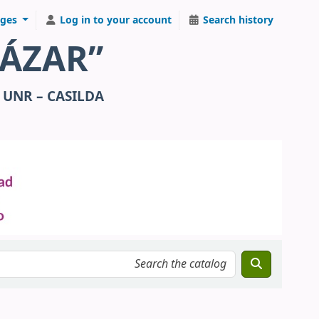
ges
Log in to your account
Search history
TÁZAR”
 UNR – CASILDA