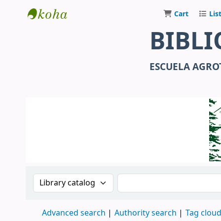
Cart
Lis
Julio Cortázar
BIBLI
ESCUELA AGROT
Search the catalog by:
Search the catalog
Advanced search
Authority search
Tag clou